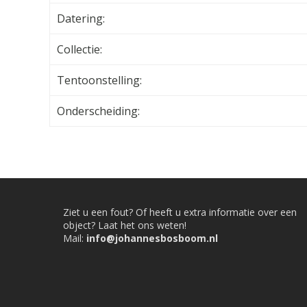
Datering:
Collectie:
Tentoonstelling:
Onderscheiding:
Ziet u een fout? Of heeft u extra informatie over een
object? Laat het ons weten!
Mail:
info@johannesbosboom.nl