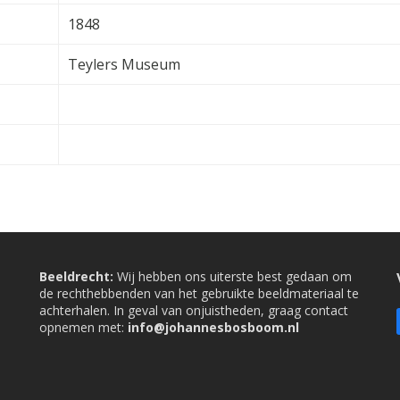
1848
Teylers Museum
Beeldrecht:
Wij hebben ons uiterste best gedaan om
de rechthebbenden van het gebruikte beeldmateriaal te
achterhalen. In geval van onjuistheden, graag contact
opnemen met:
info@johannesbosboom.nl