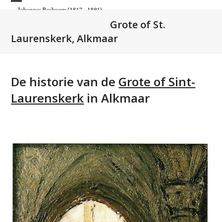
Skip
Open
Close
to
Grote of St.
mobile
mobile
content
Laurenskerk, Alkmaar
menu
menu
De historie van de
Grote of Sint-
Laurenskerk
in Alkmaar