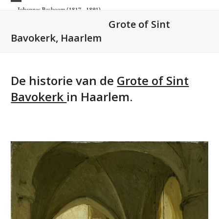
Skip
Open
Close
to
Grote of Sint
mobile
mobile
content
Bavokerk, Haarlem
menu
menu
De historie van de
Grote of Sint
Bavokerk
in Haarlem.