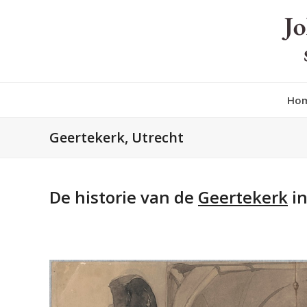
Skip
to
content
Ho
Geertekerk, Utrecht
De historie van de
Geertekerk
in