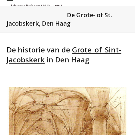
Skip
Open
Close
to
De Grote- of St.
mobile
mobile
content
Jacobskerk, Den Haag
menu
menu
De historie van de
Grote_of_Sint-
Jacobskerk
in Den Haag